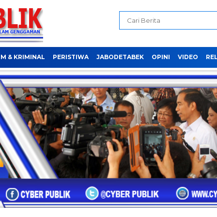
M & KRIMINAL
PERISTIWA
JABODETABEK
OPINI
VIDEO
REL