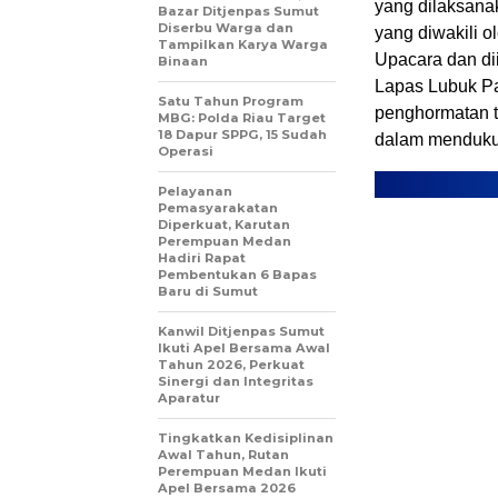
yang dilaksana
Bazar Ditjenpas Sumut
Diserbu Warga dan
yang diwakili o
Tampilkan Karya Warga
Upacara dan dii
Binaan
Lapas Lubuk P
Satu Tahun Program
penghormatan t
MBG: Polda Riau Target
18 Dapur SPPG, 15 Sudah
dalam menduku
Operasi
Pelayanan
Pemasyarakatan
Diperkuat, Karutan
Perempuan Medan
Hadiri Rapat
Pembentukan 6 Bapas
Baru di Sumut
Kanwil Ditjenpas Sumut
Ikuti Apel Bersama Awal
Tahun 2026, Perkuat
Sinergi dan Integritas
Aparatur
Tingkatkan Kedisiplinan
Awal Tahun, Rutan
Perempuan Medan Ikuti
Apel Bersama 2026