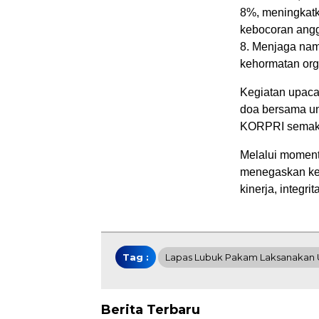
8%, meningkatk
kebocoran ang
8. Menjaga nam
kehormatan org
Kegiatan upaca
doa bersama un
KORPRI semakin
Melalui moment
menegaskan kes
kinerja, integr
Tag :
Lapas Lubuk Pakam Laksanakan 
Berita Terbaru