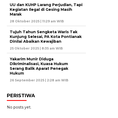
UU dan KUHP Larang Perjudian, Tapi
Kegiatan Ilegal di Gesing Masih
Marak
28 Oktober 2025 | 11:29 am WIB
Tujuh Tahun Sengketa Waris Tak
Kunjung Selesai, PA Kota Pontianak
Dinilai Abaikan Kewajiban
25 Oktober 2025 | 8:35 am WIB
Yakarim Munir Diduga
Dikriminalisasi, Kuasa Hukum
Serang Balik Aparat Penegak
Hukum
26 September 2025 | 2:28 am WIB
PERISTIWA
No posts yet.