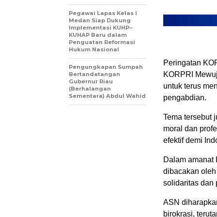
Pegawai Lapas Kelas I
Medan Siap Dukung
Implementasi KUHP–
KUHAP Baru dalam
Penguatan Reformasi
Hukum Nasional
Peringatan KOR
Pengungkapan Sumpah
KORPRI Mewuju
Bertandatangan
Gubernur Riau
untuk terus men
(Berhalangan
Sementara) Abdul Wahid
pengabdian.
Tema tersebut 
moral dan profe
efektif demi In
Dalam amanat 
dibacakan oleh
solidaritas dan
ASN diharapkan
birokrasi, ter