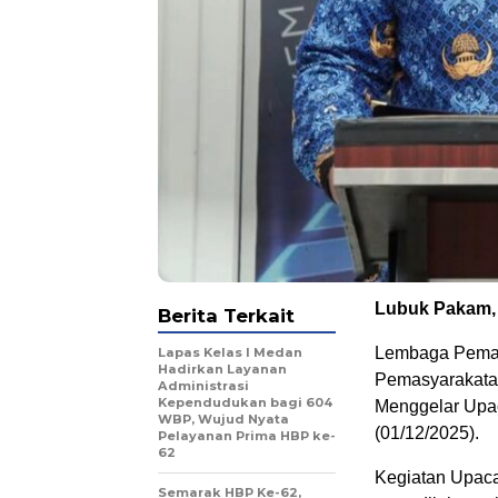
Lubuk Pakam,
Berita Terkait
Lembaga Pemasy
Lapas Kelas I Medan
Hadirkan Layanan
Pemasyarakatan
Administrasi
Kependudukan bagi 604
Menggelar Upac
WBP, Wujud Nyata
(01/12/2025).
Pelayanan Prima HBP ke-
62
Kegiatan Upac
Semarak HBP Ke-62,