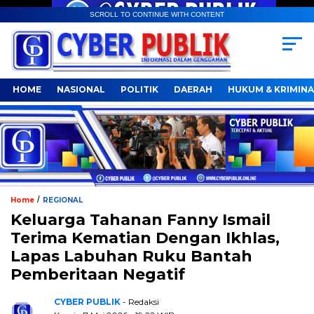
SCROLL TO CONTINUE WITH CONTENT
HOME
NASIONAL
POLITIK
DAERAH
HUKUM & KRIMINA
/
Home
REGIONAL
Keluarga Tahanan Fanny Ismail
Terima Kematian Dengan Ikhlas,
Lapas Labuhan Ruku Bantah
Pemberitaan Negatif
CYBER PUBLIK
- Redaksi