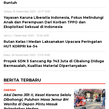
Runtuh
Selasa, 16 Desember 2025 - 22:17 WIB
Yayasan Karuna Liberatia Indonesia, Fokus Melindungi
Anak dan Perempuan Dari Korban TPPO dan
Eksploitasi Seksual di Indonesia
Senin, 1 Desember 2025 - 13:46 WIB
Rutan Kelas I Medan Laksanakan Upacara Peringatan
HUT KORPRI ke-54
Rabu, 26 November 2025 - 23:31 WIB
Proyek SDN 3 Sancang Rp 743 Juta di Cibalong Diduga
Bermasalah, Kualitas Material Dipertanyakan
BERITA TERBARU
DAERAH
Aksi Demo Jilit II, Kesal Karena Selalu
Dibohongi, Puluhan Masa Jemur BH
Wanita di Depan Pintu Masuk
Polrestabes Medan