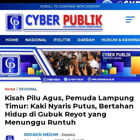
SCROLL TO CONTINUE WITH CONTENT
HOME
NASIONAL
POLITIK
DAERAH
HUKUM & KRIMINA
/
Home
REGIONAL
Kisah Pilu Agus, Pemuda Lampung
Timur: Kaki Nyaris Putus, Bertahan
Hidup di Gubuk Reyot yang
Menunggu Runtuh
REDAKSI MEDAN
- Redaksi