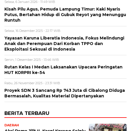
Selasa, 6 Januari 2026 - 11:49 WIB
Kisah Pilu Agus, Pemuda Lampung Timur: Kaki Nyaris
Putus, Bertahan Hidup di Gubuk Reyot yang Menunggu
Runtuh
Selasa, 16 Desember 2025 - 22:17 WIB
Yayasan Karuna Liberatia Indonesia, Fokus Melindungi
Anak dan Perempuan Dari Korban TPPO dan
Eksploitasi Seksual di Indonesia
Senin, 1 Desember 2025 - 13:46 WIB
Rutan Kelas I Medan Laksanakan Upacara Peringatan
HUT KORPRI ke-54
Rabu, 26 November 2025 - 23:31 WIB
Proyek SDN 3 Sancang Rp 743 Juta di Cibalong Diduga
Bermasalah, Kualitas Material Dipertanyakan
BERITA TERBARU
DAERAH
Aksi Demo Jilit II, Kesal Karena Selalu