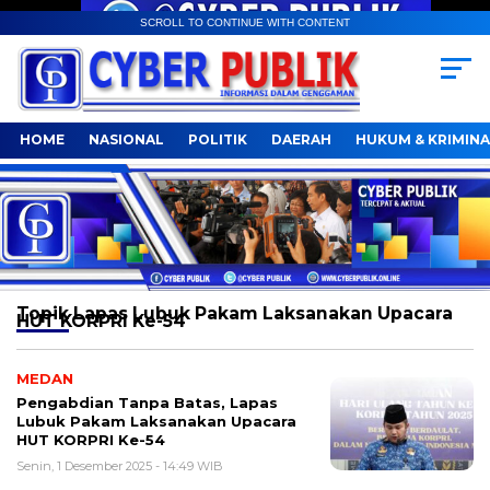
SCROLL TO CONTINUE WITH CONTENT
HOME
NASIONAL
POLITIK
DAERAH
HUKUM & KRIMINA
Topik
Lapas Lubuk Pakam Laksanakan Upacara
HUT KORPRI Ke-54
MEDAN
Pengabdian Tanpa Batas, Lapas
Lubuk Pakam Laksanakan Upacara
HUT KORPRI Ke-54
Senin, 1 Desember 2025 - 14:49 WIB