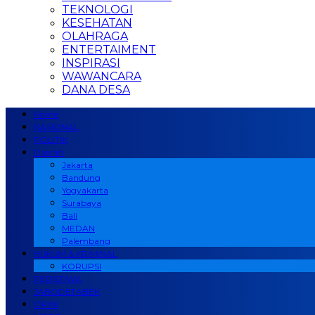
TEKNOLOGI
KESEHATAN
OLAHRAGA
ENTERTAIMENT
INSPIRASI
WAWANCARA
DANA DESA
Home
NASIONAL
POLITIK
Daerah
Jakarta
Bandung
Yogyakarta
Surabaya
Bali
MEDAN
Palembang
HUKUM & KRIMINAL
KORUPSI
PERISTIWA
JABODETABEK
OPINI