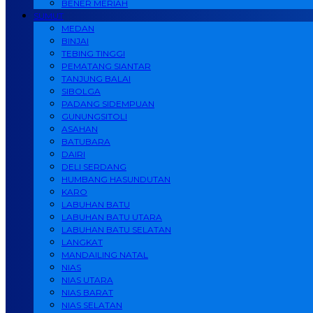
BENER MERIAH
SUMUT
MEDAN
BINJAI
TEBING TINGGI
PEMATANG SIANTAR
TANJUNG BALAI
SIBOLGA
PADANG SIDEMPUAN
GUNUNGSITOLI
ASAHAN
BATUBARA
DAIRI
DELI SERDANG
HUMBANG HASUNDUTAN
KARO
LABUHAN BATU
LABUHAN BATU UTARA
LABUHAN BATU SELATAN
LANGKAT
MANDAILING NATAL
NIAS
NIAS UTARA
NIAS BARAT
NIAS SELATAN