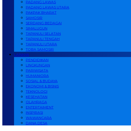
PADANG LAWAS
PADANG LAWAS UTARA
PAKPAK BHARAT
SAMOSIR
SERDANG BEDAGAI
SIMALUGUN
TAPANULI SELATAN
TAPANULI TENGAH
TAPANULI UTARA
TOBA SAMOSIR
LAINNYA
PENDIDIKAN
LINGKUNGAN
PARIWISATA
HUMANIORA
SOSIAL & BUDAYA
EKONOMI & BISNIS
TEKNOLOGI
KESEHATAN
OLAHRAGA
ENTERTAIMENT
INSPIRASI
WAWANCARA
DANA DESA