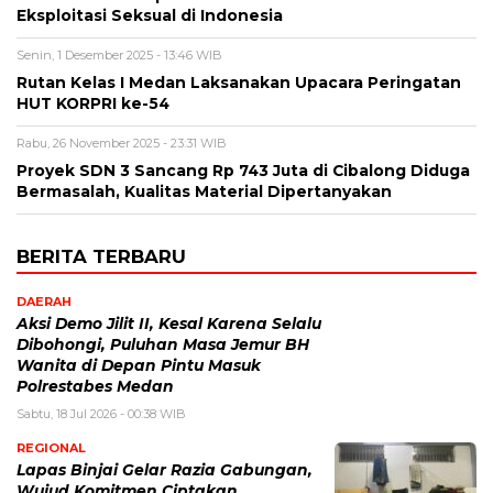
Eksploitasi Seksual di Indonesia
Senin, 1 Desember 2025 - 13:46 WIB
Rutan Kelas I Medan Laksanakan Upacara Peringatan
HUT KORPRI ke-54
Rabu, 26 November 2025 - 23:31 WIB
Proyek SDN 3 Sancang Rp 743 Juta di Cibalong Diduga
Bermasalah, Kualitas Material Dipertanyakan
BERITA TERBARU
DAERAH
Aksi Demo Jilit II, Kesal Karena Selalu
Dibohongi, Puluhan Masa Jemur BH
Wanita di Depan Pintu Masuk
Polrestabes Medan
Sabtu, 18 Jul 2026 - 00:38 WIB
REGIONAL
Lapas Binjai Gelar Razia Gabungan,
Wujud Komitmen Ciptakan