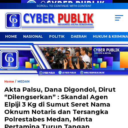
SCROLL TO CONTINUE WITH CONTENT
HOME
NASIONAL
POLITIK
DAERAH
HUKUM & KRIMINA
/
Home
MEDAN
Akta Palsu, Dana Digondol, Dirut
“Dilengserkan” : Skandal Agen
Elpiji 3 Kg di Sumut Seret Nama
Oknum Notaris dan Tersangka
Polrestabes Medan, Minta
Pertamina Turun Tangan