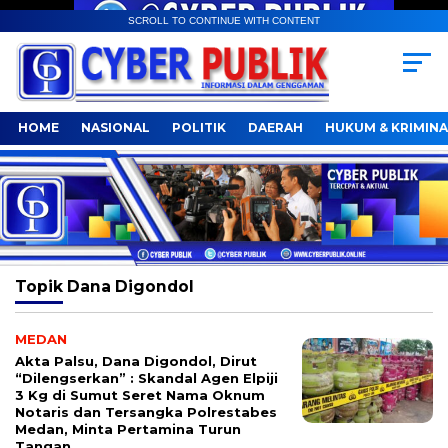
SCROLL TO CONTINUE WITH CONTENT
HOME
NASIONAL
POLITIK
DAERAH
HUKUM & KRIMINA
Topik
Dana Digondol
MEDAN
Akta Palsu, Dana Digondol, Dirut
“Dilengserkan” : Skandal Agen Elpiji
3 Kg di Sumut Seret Nama Oknum
Notaris dan Tersangka Polrestabes
Medan, Minta Pertamina Turun
Tangan