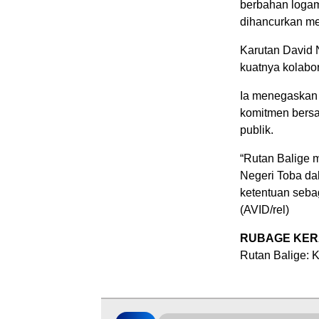
berbahan logam
dihancurkan m
Karutan David 
kuatnya kolabo
Ia menegaskan
komitmen bers
publik.
“Rutan Balige 
Negeri Toba da
ketentuan sebag
(AVID/rel)
RUBAGE KER
Rutan Balige: K