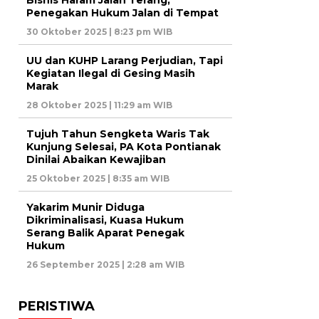
Bisnis Haram Jalan Terang,
Penegakan Hukum Jalan di Tempat
30 Oktober 2025 | 8:23 pm WIB
UU dan KUHP Larang Perjudian, Tapi
Kegiatan Ilegal di Gesing Masih
Marak
28 Oktober 2025 | 11:29 am WIB
Tujuh Tahun Sengketa Waris Tak
Kunjung Selesai, PA Kota Pontianak
Dinilai Abaikan Kewajiban
25 Oktober 2025 | 8:35 am WIB
Yakarim Munir Diduga
Dikriminalisasi, Kuasa Hukum
Serang Balik Aparat Penegak
Hukum
26 September 2025 | 2:28 am WIB
PERISTIWA