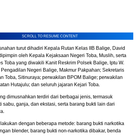
SCROLL TO RESUME CONTENT
ahan turut dihadiri Kepala Rutan Kelas IIB Balige, David
dipimpin oleh Kepala Kejaksaan Negeri Toba, Muslih, serta
es Toba yang diwakili Kanit Reskrim Polsek Balige, Iptu W.
a Pengadilan Negeri Balige, Makmur Pakpahan; Sekretaris
n Toba, Sitinuraya; perwakilan BPOM Balige; perwakilan
tan Hutajulu; dan seluruh jajaran Kejari Toba.
ng dimusnahkan terdiri dari berbagai jenis, termasuk
i sabu, ganja, dan ekstasi, serta barang bukti lain dari
a.
akukan dengan beberapa metode: barang bukti narkotika
gan blender, barang bukti non-narkotika dibakar, benda