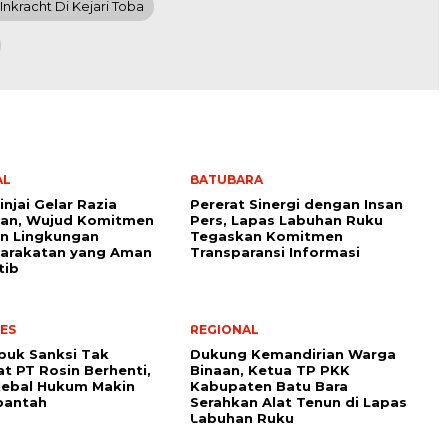
nkracht Di Kejari Toba
AL
BATUBARA
injai Gelar Razia
Pererat Sinergi dengan Insan
an, Wujud Komitmen
Pers, Lapas Labuhan Ruku
n Lingkungan
Tegaskan Komitmen
arakatan yang Aman
Transparansi Informasi
tib
ES
REGIONAL
puk Sanksi Tak
Dukung Kemandirian Warga
 PT Rosin Berhenti,
Binaan, Ketua TP PKK
Kebal Hukum Makin
Kabupaten Batu Bara
ibantah
Serahkan Alat Tenun di Lapas
Labuhan Ruku