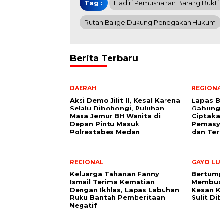
Tag :
Hadiri Pemusnahan Barang Bukti I
Rutan Balige Dukung Penegakan Hukum
Berita Terbaru
DAERAH
REGION
Aksi Demo Jilit II, Kesal Karena
Lapas B
Selalu Dibohongi, Puluhan
Gabung
Masa Jemur BH Wanita di
Ciptaka
Depan Pintu Masuk
Pemasy
Polrestabes Medan
dan Ter
REGIONAL
GAYO LU
Keluarga Tahanan Fanny
Bertum
Ismail Terima Kematian
Membuat
Dengan Ikhlas, Lapas Labuhan
Kesan 
Ruku Bantah Pemberitaan
Sulit D
Negatif