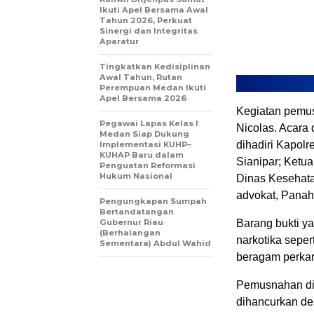
Ikuti Apel Bersama Awal
Tahun 2026, Perkuat
Sinergi dan Integritas
Aparatur
Tingkatkan Kedisiplinan
Awal Tahun, Rutan
Perempuan Medan Ikuti
Apel Bersama 2026
Kegiatan pemusn
Pegawai Lapas Kelas I
Nicolas. Acara 
Medan Siap Dukung
dihadiri Kapolr
Implementasi KUHP–
KUHAP Baru dalam
Sianipar; Ketu
Penguatan Reformasi
Hukum Nasional
Dinas Kesehata
advokat, Panaha
Pengungkapan Sumpah
Bertandatangan
Gubernur Riau
Barang bukti ya
(Berhalangan
narkotika sepert
Sementara) Abdul Wahid
beragam perkar
Pemusnahan dil
dihancurkan den