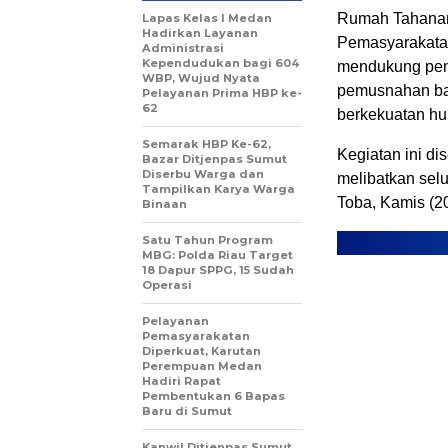
Rumah Tahanan 
Lapas Kelas I Medan
Hadirkan Layanan
Pemasyarakata
Administrasi
Kependudukan bagi 604
mendukung pene
WBP, Wujud Nyata
pemusnahan bar
Pelayanan Prima HBP ke-
62
berkekuatan huk
Semarak HBP Ke-62,
Kegiatan ini d
Bazar Ditjenpas Sumut
Diserbu Warga dan
melibatkan sel
Tampilkan Karya Warga
Toba, Kamis (20
Binaan
Satu Tahun Program
MBG: Polda Riau Target
18 Dapur SPPG, 15 Sudah
Operasi
Pelayanan
Pemasyarakatan
Diperkuat, Karutan
Perempuan Medan
Hadiri Rapat
Pembentukan 6 Bapas
Baru di Sumut
Kanwil Ditjenpas Sumut