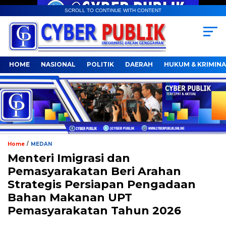
SCROLL TO CONTINUE WITH CONTENT
HOME
NASIONAL
POLITIK
DAERAH
HUKUM & KRIMINA
/
Home
MEDAN
Menteri Imigrasi dan
Pemasyarakatan Beri Arahan
Strategis Persiapan Pengadaan
Bahan Makanan UPT
Pemasyarakatan Tahun 2026