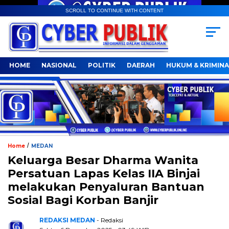
SCROLL TO CONTINUE WITH CONTENT
HOME
NASIONAL
POLITIK
DAERAH
HUKUM & KRIMINA
/
Home
MEDAN
Keluarga Besar Dharma Wanita
Persatuan Lapas Kelas IIA Binjai
melakukan Penyaluran Bantuan
Sosial Bagi Korban Banjir
REDAKSI MEDAN
- Redaksi