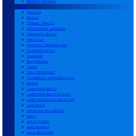
BENER MERIAH
SUMUT
MEDAN
BINJAI
TEBING TINGGI
PEMATANG SIANTAR
TANJUNG BALAI
SIBOLGA
PADANG SIDEMPUAN
GUNUNGSITOLI
ASAHAN
BATUBARA
DAIRI
DELI SERDANG
HUMBANG HASUNDUTAN
KARO
LABUHAN BATU
LABUHAN BATU UTARA
LABUHAN BATU SELATAN
LANGKAT
MANDAILING NATAL
NIAS
NIAS UTARA
NIAS BARAT
NIAS SELATAN