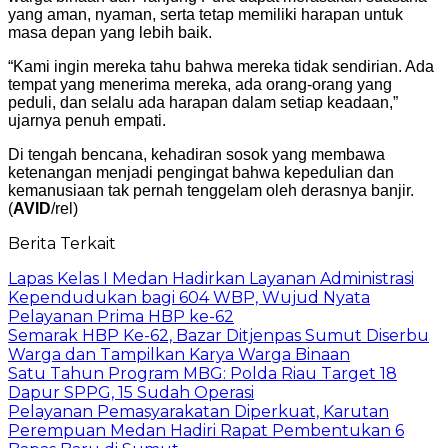
yang aman, nyaman, serta tetap memiliki harapan untuk
masa depan yang lebih baik.
“Kami ingin mereka tahu bahwa mereka tidak sendirian. Ada
tempat yang menerima mereka, ada orang-orang yang
peduli, dan selalu ada harapan dalam setiap keadaan,”
ujarnya penuh empati.
Di tengah bencana, kehadiran sosok yang membawa
ketenangan menjadi pengingat bahwa kepedulian dan
kemanusiaan tak pernah tenggelam oleh derasnya banjir.
(
AVID
/rel)
Berita Terkait
Lapas Kelas I Medan Hadirkan Layanan Administrasi
Kependudukan bagi 604 WBP, Wujud Nyata
Pelayanan Prima HBP ke-62
Semarak HBP Ke-62, Bazar Ditjenpas Sumut Diserbu
Warga dan Tampilkan Karya Warga Binaan
Satu Tahun Program MBG: Polda Riau Target 18
Dapur SPPG, 15 Sudah Operasi
Pelayanan Pemasyarakatan Diperkuat, Karutan
Perempuan Medan Hadiri Rapat Pembentukan 6