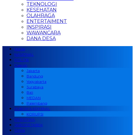
TEKNOLOGI
KESEHATAN
OLAHRAGA
ENTERTAIMENT
INSPIRASI
WAWANCARA
DANA DESA
Home
NASIONAL
POLITIK
Daerah
Jakarta
Bandung
Yogyakarta
Surabaya
Bali
MEDAN
Palembang
HUKUM & KRIMINAL
KORUPSI
PERISTIWA
JABODETABEK
OPINI