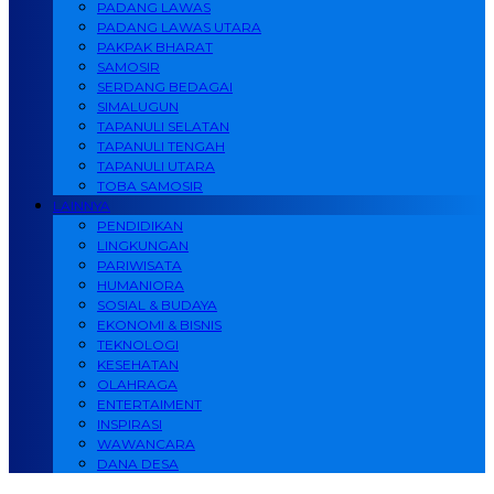
PADANG LAWAS
PADANG LAWAS UTARA
PAKPAK BHARAT
SAMOSIR
SERDANG BEDAGAI
SIMALUGUN
TAPANULI SELATAN
TAPANULI TENGAH
TAPANULI UTARA
TOBA SAMOSIR
LAINNYA
PENDIDIKAN
LINGKUNGAN
PARIWISATA
HUMANIORA
SOSIAL & BUDAYA
EKONOMI & BISNIS
TEKNOLOGI
KESEHATAN
OLAHRAGA
ENTERTAIMENT
INSPIRASI
WAWANCARA
DANA DESA