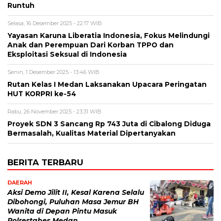
Runtuh
Selasa, 16 Desember 2025 - 22:17 WIB
Yayasan Karuna Liberatia Indonesia, Fokus Melindungi
Anak dan Perempuan Dari Korban TPPO dan
Eksploitasi Seksual di Indonesia
Senin, 1 Desember 2025 - 13:46 WIB
Rutan Kelas I Medan Laksanakan Upacara Peringatan
HUT KORPRI ke-54
Rabu, 26 November 2025 - 23:31 WIB
Proyek SDN 3 Sancang Rp 743 Juta di Cibalong Diduga
Bermasalah, Kualitas Material Dipertanyakan
BERITA TERBARU
DAERAH
Aksi Demo Jilit II, Kesal Karena Selalu
Dibohongi, Puluhan Masa Jemur BH
Wanita di Depan Pintu Masuk
Polrestabes Medan