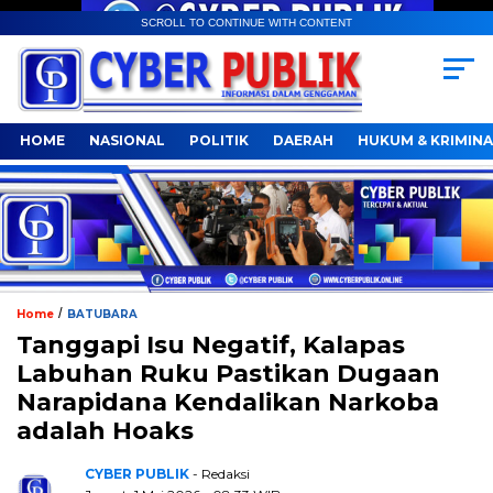
SCROLL TO CONTINUE WITH CONTENT
HOME
NASIONAL
POLITIK
DAERAH
HUKUM & KRIMINA
/
Home
BATUBARA
Tanggapi Isu Negatif, Kalapas
Labuhan Ruku Pastikan Dugaan
Narapidana Kendalikan Narkoba
adalah Hoaks
CYBER PUBLIK
- Redaksi