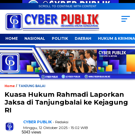
SCROLL TO CONTINUE WITH CONTENT
HOME
NASIONAL
POLITIK
DAERAH
HUKUM & KRIMINA
/
Home
TANJUNG BALAI
Kuasa Hukum Rahmadi Laporkan
Jaksa di Tanjungbalai ke Kejagung
RI
CYBER PUBLIK
- Redaksi
Minggu, 12 Oktober 2025 - 15:02 WIB
5043 views