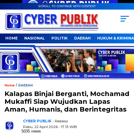
SCROLL TO CONTINUE WITH CONTENT
HOME
NASIONAL
POLITIK
DAERAH
HUKUM & KRIMINA
/
Home
DAERAH
Kalapas Binjai Berganti, Mochamad
Mukaffi Siap Wujudkan Lapas
Aman, Humanis, dan Berintegritas
CYBER PUBLIK
- Redaksi
Rabu, 22 April 2026 - 17:13 WIB
5035 views