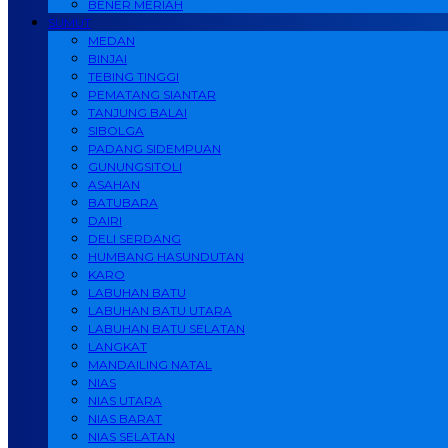
BENER MERIAH
SUMUT
MEDAN
BINJAI
TEBING TINGGI
PEMATANG SIANTAR
TANJUNG BALAI
SIBOLGA
PADANG SIDEMPUAN
GUNUNGSITOLI
ASAHAN
BATUBARA
DAIRI
DELI SERDANG
HUMBANG HASUNDUTAN
KARO
LABUHAN BATU
LABUHAN BATU UTARA
LABUHAN BATU SELATAN
LANGKAT
MANDAILING NATAL
NIAS
NIAS UTARA
NIAS BARAT
NIAS SELATAN