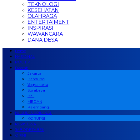
TEKNOLOGI
KESEHATAN
OLAHRAGA
ENTERTAIMENT
INSPIRASI
WAWANCARA
DANA DESA
Home
NASIONAL
POLITIK
Daerah
Jakarta
Bandung
Yogyakarta
Surabaya
Bali
MEDAN
Palembang
HUKUM & KRIMINAL
KORUPSI
PERISTIWA
JABODETABEK
OPINI