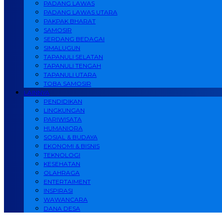
PADANG LAWAS
PADANG LAWAS UTARA
PAKPAK BHARAT
SAMOSIR
SERDANG BEDAGAI
SIMALUGUN
TAPANULI SELATAN
TAPANULI TENGAH
TAPANULI UTARA
TOBA SAMOSIR
LAINNYA
PENDIDIKAN
LINGKUNGAN
PARIWISATA
HUMANIORA
SOSIAL & BUDAYA
EKONOMI & BISNIS
TEKNOLOGI
KESEHATAN
OLAHRAGA
ENTERTAIMENT
INSPIRASI
WAWANCARA
DANA DESA