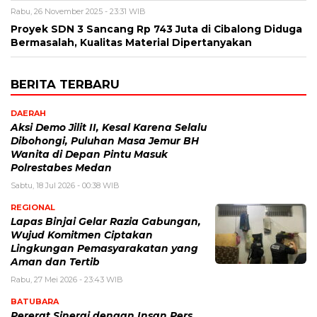
Rabu, 26 November 2025 - 23:31 WIB
Proyek SDN 3 Sancang Rp 743 Juta di Cibalong Diduga
Bermasalah, Kualitas Material Dipertanyakan
BERITA TERBARU
DAERAH
Aksi Demo Jilit II, Kesal Karena Selalu
Dibohongi, Puluhan Masa Jemur BH
Wanita di Depan Pintu Masuk
Polrestabes Medan
Sabtu, 18 Jul 2026 - 00:38 WIB
REGIONAL
Lapas Binjai Gelar Razia Gabungan,
Wujud Komitmen Ciptakan
Lingkungan Pemasyarakatan yang
Aman dan Tertib
Rabu, 27 Mei 2026 - 23:43 WIB
BATUBARA
Pererat Sinergi dengan Insan Pers,