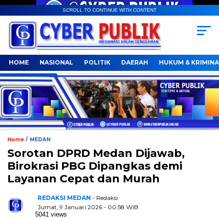
SCROLL TO CONTINUE WITH CONTENT
HOME
NASIONAL
POLITIK
DAERAH
HUKUM & KRIMINA
/
Home
MEDAN
Sorotan DPRD Medan Dijawab,
Birokrasi PBG Dipangkas demi
Layanan Cepat dan Murah
REDAKSI MEDAN
- Redaksi
Jumat, 9 Januari 2026 - 00:58 WIB
5041 views