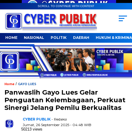
SCROLL TO CONTINUE WITH CONTENT
HOME
NASIONAL
POLITIK
DAERAH
HUKUM & KRIMINA
/
Home
GAYO LUES
Panwaslih Gayo Lues Gelar
Penguatan Kelembagaan, Perkuat
Sinergi Jelang Pemilu Berkualitas
CYBER PUBLIK
- Redaksi
Jumat, 26 September 2025 - 04:48 WIB
50213 views