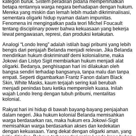
kategori buruk. Sistem peradilan pidana memperlihatkan
betapa rentannya warga negara berhadapan dengan hukum.
Mereka yang miskin dan lemah lebih mudah dikriminalisasi,
sementara oligarki hidup nyaman dalam impunitas.
Fenomena ini mengingatkan pada teori Michel Foucault
tentang disciplinary power bahwa kekuasaan yang bekerja
lewat pengawasan, represi, dan produksi ketakutan.
Analogi “Londo Ireng” adalah istilah bagi pribumi yang lebih
bengis dari penjajah Belanda menjadi relevan. Jika Belanda
mendirikan hukum diskriminatif demi kolonialisme, maka
Jokowi dan Listyo Sigit membiarkan hukum menjadi alat
oligarki. Bedanya, penghisapan hari ini dilakukan oleh
bangsa sendiri terhadap bangsanya, tanpa malu dan tanpa
empati. Seperti digambarkan Frantz Fanon dalam Black
Skin, White Masks, kaum terjajah sering kali berubah
menjadi penindas baru ketika memperoleh kuasa. Inilah
wajah Londo Ireng dengan tubuh pribumi, mentalitas
kolonial.
Rakyat hari ini hidup di bawah bayang-bayang penjajahan
dalam negeri. Jika hukum kolonial Belanda memisahkan
warga berdasarkan ras, maka hukum era Jokowi-Sigit
memisahkan warga berdasarkan akses dan kedekatan
dengan kekuasaan. Yang dekat dengan oligarki aman, yang