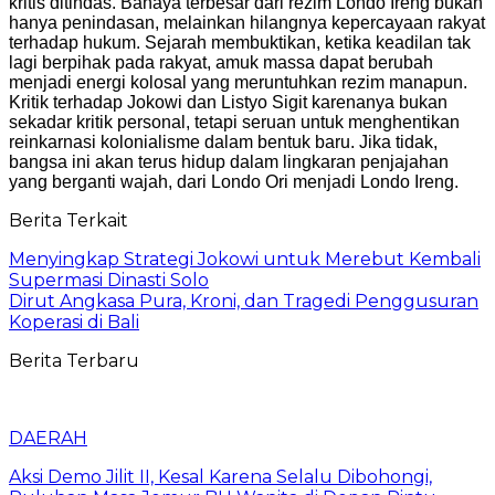
kritis ditindas. Bahaya terbesar dari rezim Londo Ireng bukan
hanya penindasan, melainkan hilangnya kepercayaan rakyat
terhadap hukum. Sejarah membuktikan, ketika keadilan tak
lagi berpihak pada rakyat, amuk massa dapat berubah
menjadi energi kolosal yang meruntuhkan rezim manapun.
Kritik terhadap Jokowi dan Listyo Sigit karenanya bukan
sekadar kritik personal, tetapi seruan untuk menghentikan
reinkarnasi kolonialisme dalam bentuk baru. Jika tidak,
bangsa ini akan terus hidup dalam lingkaran penjajahan
yang berganti wajah, dari Londo Ori menjadi Londo Ireng.
Berita Terkait
Menyingkap Strategi Jokowi untuk Merebut Kembali
Supermasi Dinasti Solo
Dirut Angkasa Pura, Kroni, dan Tragedi Penggusuran
Koperasi di Bali
Berita Terbaru
DAERAH
Aksi Demo Jilit II, Kesal Karena Selalu Dibohongi,