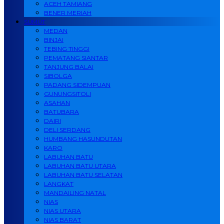
ACEH TAMIANG
BENER MERIAH
SUMUT
MEDAN
BINJAI
TEBING TINGGI
PEMATANG SIANTAR
TANJUNG BALAI
SIBOLGA
PADANG SIDEMPUAN
GUNUNGSITOLI
ASAHAN
BATUBARA
DAIRI
DELI SERDANG
HUMBANG HASUNDUTAN
KARO
LABUHAN BATU
LABUHAN BATU UTARA
LABUHAN BATU SELATAN
LANGKAT
MANDAILING NATAL
NIAS
NIAS UTARA
NIAS BARAT