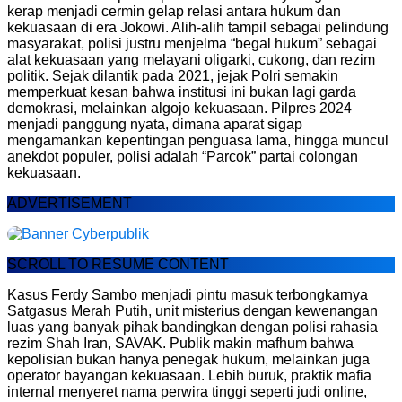
kerap menjadi cermin gelap relasi antara hukum dan
kekuasaan di era Jokowi. Alih-alih tampil sebagai pelindung
masyarakat, polisi justru menjelma “begal hukum” sebagai
alat kekuasaan yang melayani oligarki, cukong, dan rezim
politik. Sejak dilantik pada 2021, jejak Polri semakin
memperkuat kesan bahwa institusi ini bukan lagi garda
demokrasi, melainkan algojo kekuasaan. Pilpres 2024
menjadi panggung nyata, dimana aparat sigap
mengamankan kepentingan penguasa lama, hingga muncul
anekdot populer, polisi adalah “Parcok” partai colongan
kekuasaan.
ADVERTISEMENT
SCROLL TO RESUME CONTENT
Kasus Ferdy Sambo menjadi pintu masuk terbongkarnya
Satgasus Merah Putih, unit misterius dengan kewenangan
luas yang banyak pihak bandingkan dengan polisi rahasia
rezim Shah Iran, SAVAK. Publik makin mafhum bahwa
kepolisian bukan hanya penegak hukum, melainkan juga
operator bayangan kekuasaan. Lebih buruk, praktik mafia
internal menyeret nama perwira tinggi seperti judi online,