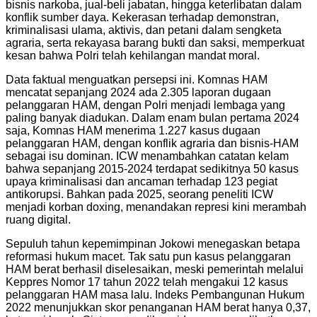
bisnis narkoba, jual-beli jabatan, hingga keterlibatan dalam
konflik sumber daya. Kekerasan terhadap demonstran,
kriminalisasi ulama, aktivis, dan petani dalam sengketa
agraria, serta rekayasa barang bukti dan saksi, memperkuat
kesan bahwa Polri telah kehilangan mandat moral.
Data faktual menguatkan persepsi ini. Komnas HAM
mencatat sepanjang 2024 ada 2.305 laporan dugaan
pelanggaran HAM, dengan Polri menjadi lembaga yang
paling banyak diadukan. Dalam enam bulan pertama 2024
saja, Komnas HAM menerima 1.227 kasus dugaan
pelanggaran HAM, dengan konflik agraria dan bisnis-HAM
sebagai isu dominan. ICW menambahkan catatan kelam
bahwa sepanjang 2015-2024 terdapat sedikitnya 50 kasus
upaya kriminalisasi dan ancaman terhadap 123 pegiat
antikorupsi. Bahkan pada 2025, seorang peneliti ICW
menjadi korban doxing, menandakan represi kini merambah
ruang digital.
Sepuluh tahun kepemimpinan Jokowi menegaskan betapa
reformasi hukum macet. Tak satu pun kasus pelanggaran
HAM berat berhasil diselesaikan, meski pemerintah melalui
Keppres Nomor 17 tahun 2022 telah mengakui 12 kasus
pelanggaran HAM masa lalu. Indeks Pembangunan Hukum
2022 menunjukkan skor penanganan HAM berat hanya 0,37,