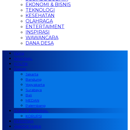
EKONOMI & BISNIS
TEKNOLOGI
KESEHATAN
OLAHRAGA
ENTERTAIMENT
INSPIRASI
WAWANCARA
DANA DESA
Home
NASIONAL
POLITIK
Daerah
Jakarta
Bandung
Yogyakarta
Surabaya
Bali
MEDAN
Palembang
HUKUM & KRIMINAL
KORUPSI
PERISTIWA
JABODETABEK