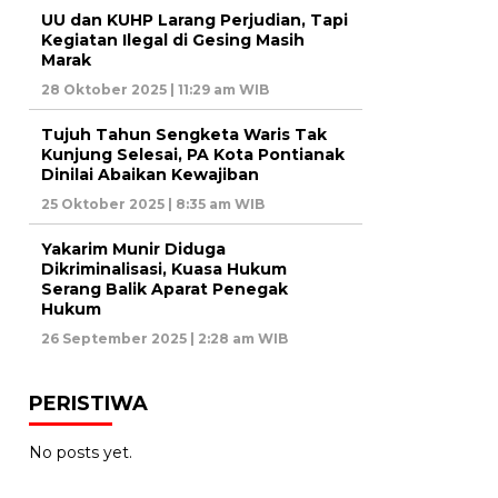
UU dan KUHP Larang Perjudian, Tapi
Kegiatan Ilegal di Gesing Masih
Marak
28 Oktober 2025 | 11:29 am WIB
Tujuh Tahun Sengketa Waris Tak
Kunjung Selesai, PA Kota Pontianak
Dinilai Abaikan Kewajiban
25 Oktober 2025 | 8:35 am WIB
Yakarim Munir Diduga
Dikriminalisasi, Kuasa Hukum
Serang Balik Aparat Penegak
Hukum
26 September 2025 | 2:28 am WIB
PERISTIWA
No posts yet.