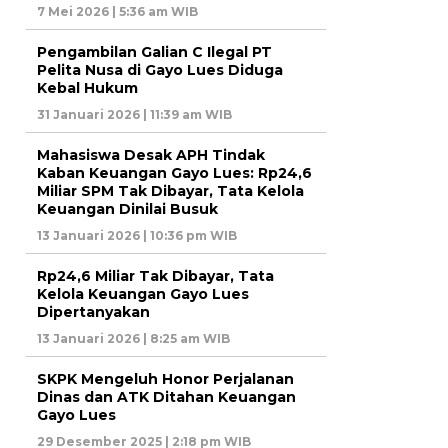
7 Mei 2026 | 5:36 am WIB
Pengambilan Galian C Ilegal PT
Pelita Nusa di Gayo Lues Diduga
Kebal Hukum
31 Januari 2026 | 11:39 am WIB
Mahasiswa Desak APH Tindak
Kaban Keuangan Gayo Lues: Rp24,6
Miliar SPM Tak Dibayar, Tata Kelola
Keuangan Dinilai Busuk
13 Januari 2026 | 10:36 pm WIB
Rp24,6 Miliar Tak Dibayar, Tata
Kelola Keuangan Gayo Lues
Dipertanyakan
13 Januari 2026 | 8:25 am WIB
SKPK Mengeluh Honor Perjalanan
Dinas dan ATK Ditahan Keuangan
Gayo Lues
29 Desember 2025 | 2:18 pm WIB