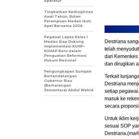
Aparatur
Tingkatkan Kedisiplinan
Awal Tahun, Rutan
Perempuan Medan Ikuti
Apel Bersama 2026
Pegawai Lapas Kelas I
Destriana sang
Medan Siap Dukung
Implementasi KUHP–
telah menyudut
KUHAP Baru dalam
Penguatan Reformasi
dari Kemenkes 
Hukum Nasional
dan dirugikan a
Pengungkapan Sumpah
Terkait tunjan
Bertandatangan
Gubernur Riau
Destriana menj
(Berhalangan
Sementara) Abdul Wahid
setiap pegawai
masuk ke reken
secara proporsi
Untuk iklim ker
sesuai SOP yan
Destriana.(marl