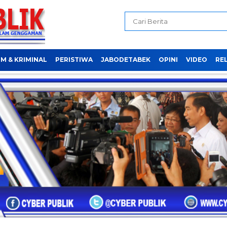
M & KRIMINAL
PERISTIWA
JABODETABEK
OPINI
VIDEO
REL