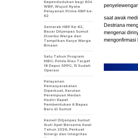
Kependudukan bagi 604
penyelewengan
WBP, Wujud Nyata
Pelayanan Prima HBP ke-
62
saat awak medi
Destriana meng
Semarak HBP Ke-62,
Bazar Ditjenpas Sumut
mengenai dirin
Diserbu Warga dan
mengonfirmasi 
Tampilkan Karya Warga
Binaan
Satu Tahun Program
MBG: Polda Riau Target
18 Dapur SPPG, 15 Sudah
Operasi
Pelayanan
Pemasyarakatan
Diperkuat, Karutan
Perempuan Medan
Hadiri Rapat
Pembentukan 6 Bapas
Baru di Sumut
Kanwil Ditjenpas Sumut
Ikuti Apel Bersama Awal
Tahun 2026, Perkuat
Sinergi dan Integritas