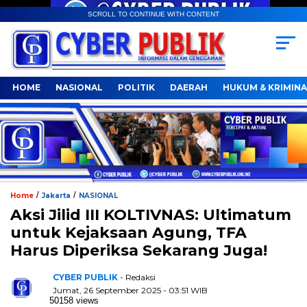
SCROLL TO CONTINUE WITH CONTENT
HOME
NASIONAL
POLITIK
DAERAH
HUKUM & KRIMINA
/
/
Home
Jakarta
NASIONAL
Aksi Jilid III KOLTIVNAS: Ultimatum
untuk Kejaksaan Agung, TFA
Harus Diperiksa Sekarang Juga!
CYBER PUBLIK
- Redaksi
Jumat, 26 September 2025 - 03:51 WIB
50158 views