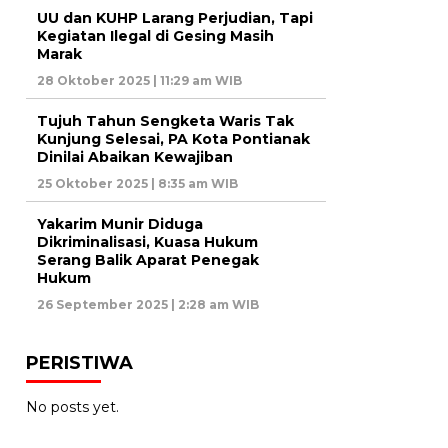
UU dan KUHP Larang Perjudian, Tapi
Kegiatan Ilegal di Gesing Masih
Marak
28 Oktober 2025 | 11:29 am WIB
Tujuh Tahun Sengketa Waris Tak
Kunjung Selesai, PA Kota Pontianak
Dinilai Abaikan Kewajiban
25 Oktober 2025 | 8:35 am WIB
Yakarim Munir Diduga
Dikriminalisasi, Kuasa Hukum
Serang Balik Aparat Penegak
Hukum
26 September 2025 | 2:28 am WIB
PERISTIWA
No posts yet.