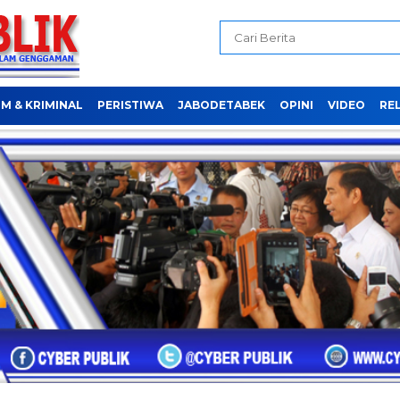
M & KRIMINAL
PERISTIWA
JABODETABEK
OPINI
VIDEO
REL