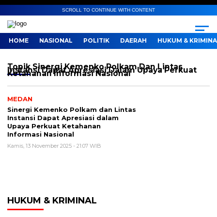
SCROLL TO CONTINUE WITH CONTENT
HOME
NASIONAL
POLITIK
DAERAH
HUKUM & KRIMINA
Topik
Sinergi Kemenko Polkam Dan Lintas
Instansi Dapat Apresiasi Dalam Upaya Perkuat
Ketahanan Informasi Nasional
MEDAN
Sinergi Kemenko Polkam dan Lintas
Instansi Dapat Apresiasi dalam
Upaya Perkuat Ketahanan
Informasi Nasional
Kamis, 13 November 2025 - 21:07 WIB
HUKUM & KRIMINAL