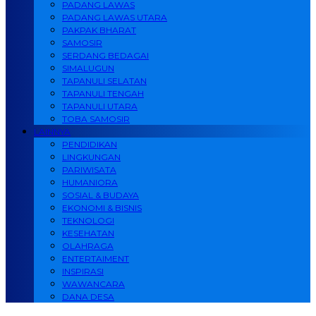
PADANG LAWAS
PADANG LAWAS UTARA
PAKPAK BHARAT
SAMOSIR
SERDANG BEDAGAI
SIMALUGUN
TAPANULI SELATAN
TAPANULI TENGAH
TAPANULI UTARA
TOBA SAMOSIR
LAINNYA
PENDIDIKAN
LINGKUNGAN
PARIWISATA
HUMANIORA
SOSIAL & BUDAYA
EKONOMI & BISNIS
TEKNOLOGI
KESEHATAN
OLAHRAGA
ENTERTAIMENT
INSPIRASI
WAWANCARA
DANA DESA