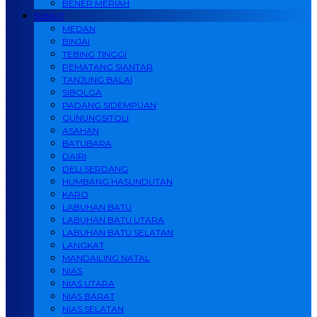
BENER MERIAH
SUMUT
MEDAN
BINJAI
TEBING TINGGI
PEMATANG SIANTAR
TANJUNG BALAI
SIBOLGA
PADANG SIDEMPUAN
GUNUNGSITOLI
ASAHAN
BATUBARA
DAIRI
DELI SERDANG
HUMBANG HASUNDUTAN
KARO
LABUHAN BATU
LABUHAN BATU UTARA
LABUHAN BATU SELATAN
LANGKAT
MANDAILING NATAL
NIAS
NIAS UTARA
NIAS BARAT
NIAS SELATAN