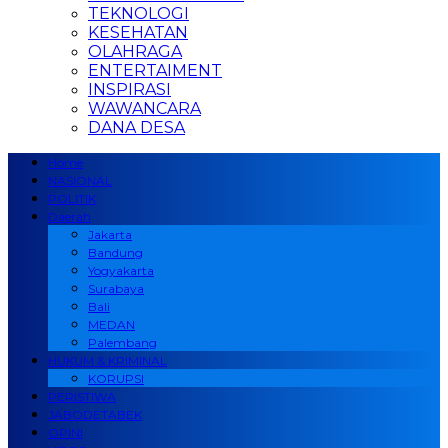
TEKNOLOGI
KESEHATAN
OLAHRAGA
ENTERTAIMENT
INSPIRASI
WAWANCARA
DANA DESA
Home
NASIONAL
POLITIK
Daerah
Jakarta
Bandung
Yogyakarta
Surabaya
Bali
MEDAN
Palembang
HUKUM & KRIMINAL
KORUPSI
PERISTIWA
JABODETABEK
OPINI