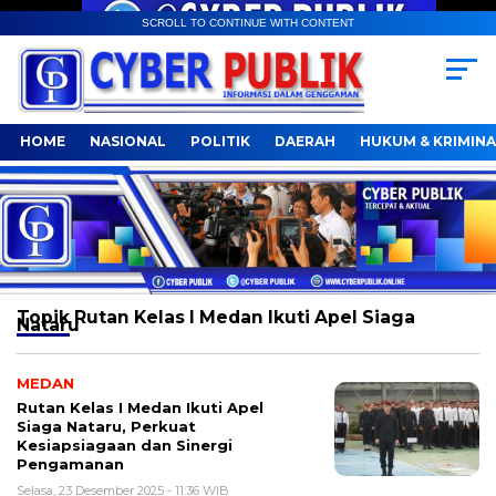
SCROLL TO CONTINUE WITH CONTENT
HOME
NASIONAL
POLITIK
DAERAH
HUKUM & KRIMINA
Topik
Rutan Kelas I Medan Ikuti Apel Siaga
Nataru
MEDAN
Rutan Kelas I Medan Ikuti Apel
Siaga Nataru, Perkuat
Kesiapsiagaan dan Sinergi
Pengamanan
Selasa, 23 Desember 2025 - 11:36 WIB