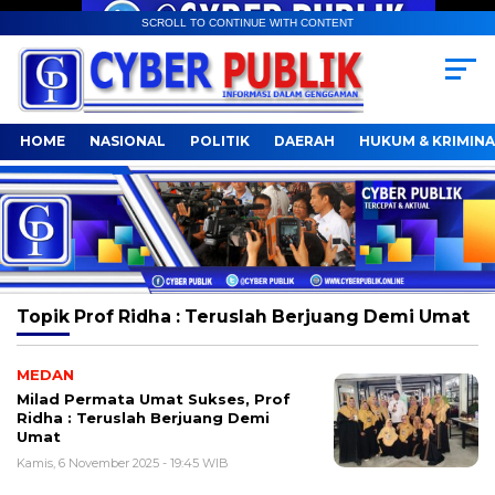
SCROLL TO CONTINUE WITH CONTENT
HOME
NASIONAL
POLITIK
DAERAH
HUKUM & KRIMINA
Topik
Prof Ridha : Teruslah Berjuang Demi Umat
MEDAN
Milad Permata Umat Sukses, Prof
Ridha : Teruslah Berjuang Demi
Umat
Kamis, 6 November 2025 - 19:45 WIB