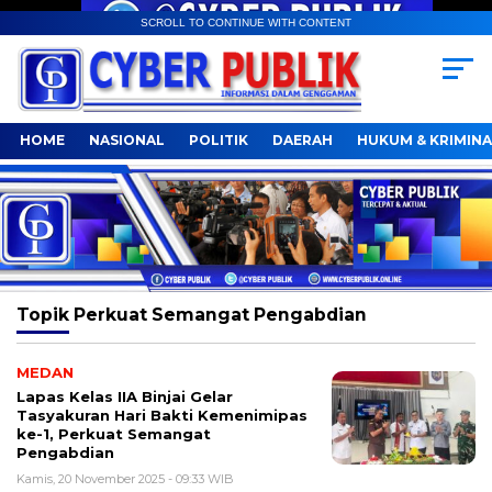
SCROLL TO CONTINUE WITH CONTENT
HOME
NASIONAL
POLITIK
DAERAH
HUKUM & KRIMINA
Topik
Perkuat Semangat Pengabdian
MEDAN
Lapas Kelas IIA Binjai Gelar
Tasyakuran Hari Bakti Kemenimipas
ke-1, Perkuat Semangat
Pengabdian
Kamis, 20 November 2025 - 09:33 WIB