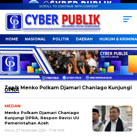
SCROLL TO CONTINUE WITH CONTENT
HOME
NASIONAL
POLITIK
DAERAH
HUKUM & KRIMINA
Topik
Menko Polkam Djamari Chaniago Kunjungi
DPRA
MEDAN
Menko Polkam Djamari Chaniago
Kunjungi DPRA, Respon Revisi UU
Pemerintahan Aceh
Kamis, 27 November 2025 - 17:36 WIB