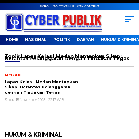
SCROLL TO CONTINUE WITH CONTENT
HOME
NASIONAL
POLITIK
DAERAH
HUKUM & KRIMINA
Topik
Lapas Kelas I Medan Mantapkan Sikap:
Berantas Pelanggaran Dengan Tindakan Tegas
MEDAN
Lapas Kelas I Medan Mantapkan
Sikap: Berantas Pelanggaran
dengan Tindakan Tegas
Sabtu, 15 November 2025 - 22:17 WIB
HUKUM & KRIMINAL