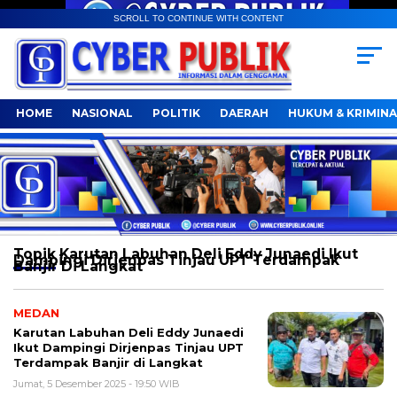
SCROLL TO CONTINUE WITH CONTENT
HOME
NASIONAL
POLITIK
DAERAH
HUKUM & KRIMINA
Topik
Karutan Labuhan Deli Eddy Junaedi Ikut
Dampingi Dirjenpas Tinjau UPT Terdampak
Banjir Di Langkat
MEDAN
Karutan Labuhan Deli Eddy Junaedi
Ikut Dampingi Dirjenpas Tinjau UPT
Terdampak Banjir di Langkat
Jumat, 5 Desember 2025 - 19:50 WIB