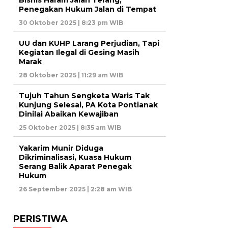
Bisnis Haram Jalan Terang,
Penegakan Hukum Jalan di Tempat
30 Oktober 2025 | 8:23 pm WIB
UU dan KUHP Larang Perjudian, Tapi
Kegiatan Ilegal di Gesing Masih
Marak
28 Oktober 2025 | 11:29 am WIB
Tujuh Tahun Sengketa Waris Tak
Kunjung Selesai, PA Kota Pontianak
Dinilai Abaikan Kewajiban
25 Oktober 2025 | 8:35 am WIB
Yakarim Munir Diduga
Dikriminalisasi, Kuasa Hukum
Serang Balik Aparat Penegak
Hukum
26 September 2025 | 2:28 am WIB
PERISTIWA