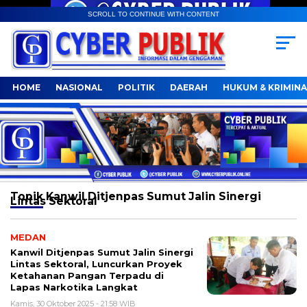
SCROLL TO CONTINUE WITH CONTENT
HOME
NASIONAL
POLITIK
DAERAH
HUKUM & KRIMINA
Topik
Kanwil Ditjenpas Sumut Jalin Sinergi
Lintas Sektoral
MEDAN
Kanwil Ditjenpas Sumut Jalin Sinergi
Lintas Sektoral, Luncurkan Proyek
Ketahanan Pangan Terpadu di
Lapas Narkotika Langkat
Kamis, 30 Oktober 2025 - 21:58 WIB