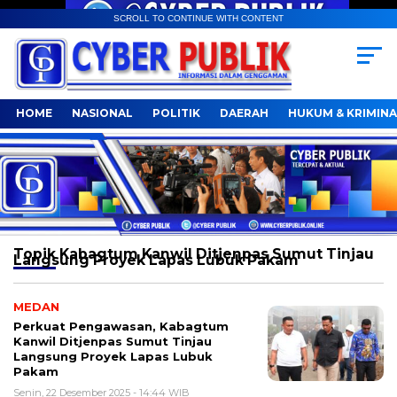
SCROLL TO CONTINUE WITH CONTENT
HOME
NASIONAL
POLITIK
DAERAH
HUKUM & KRIMINA
Topik
Kabagtum Kanwil Ditjenpas Sumut Tinjau
Langsung Proyek Lapas Lubuk Pakam
MEDAN
Perkuat Pengawasan, Kabagtum
Kanwil Ditjenpas Sumut Tinjau
Langsung Proyek Lapas Lubuk
Pakam
Senin, 22 Desember 2025 - 14:44 WIB