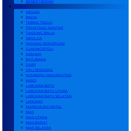
BENER MERIAH
SUMUT
MEDAN
BINJAI
TEBING TINGGI
PEMATANG SIANTAR
TANJUNG BALAI
SIBOLGA
PADANG SIDEMPUAN
GUNUNGSITOLI
ASAHAN
BATUBARA
DAIRI
DELI SERDANG
HUMBANG HASUNDUTAN
KARO
LABUHAN BATU
LABUHAN BATU UTARA
LABUHAN BATU SELATAN
LANGKAT
MANDAILING NATAL
NIAS
NIAS UTARA
NIAS BARAT
NIAS SELATAN