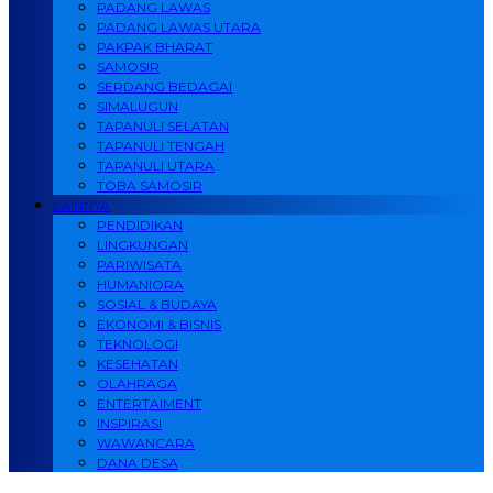
PADANG LAWAS
PADANG LAWAS UTARA
PAKPAK BHARAT
SAMOSIR
SERDANG BEDAGAI
SIMALUGUN
TAPANULI SELATAN
TAPANULI TENGAH
TAPANULI UTARA
TOBA SAMOSIR
LAINNYA
PENDIDIKAN
LINGKUNGAN
PARIWISATA
HUMANIORA
SOSIAL & BUDAYA
EKONOMI & BISNIS
TEKNOLOGI
KESEHATAN
OLAHRAGA
ENTERTAIMENT
INSPIRASI
WAWANCARA
DANA DESA