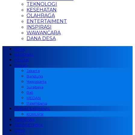
TEKNOLOGI
KESEHATAN
OLAHRAGA
ENTERTAIMENT
INSPIRASI
WAWANCARA
DANA DESA
Home
NASIONAL
POLITIK
Daerah
Jakarta
Bandung
Yogyakarta
Surabaya
Bali
MEDAN
Palembang
HUKUM & KRIMINAL
KORUPSI
PERISTIWA
JABODETABEK
OPINI