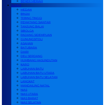
BENER MERIAH
SUMUT
MEDAN
BINJAI
TEBING TINGGI
PEMATANG SIANTAR
TANJUNG BALAI
SIBOLGA
PADANG SIDEMPUAN
GUNUNGSITOLI
ASAHAN
BATUBARA
DAIRI
DELI SERDANG
HUMBANG HASUNDUTAN
KARO
LABUHAN BATU
LABUHAN BATU UTARA
LABUHAN BATU SELATAN
LANGKAT
MANDAILING NATAL
NIAS
NIAS UTARA
NIAS BARAT
NIAS SELATAN