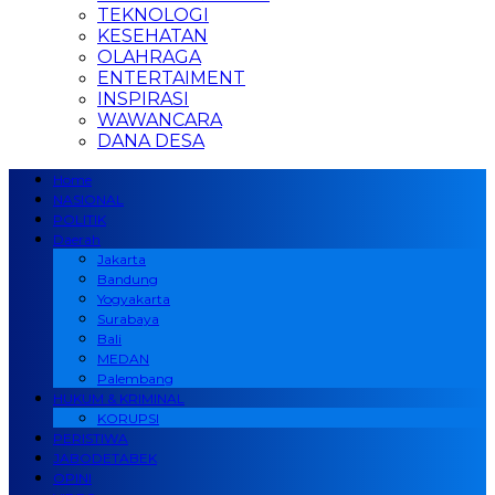
TEKNOLOGI
KESEHATAN
OLAHRAGA
ENTERTAIMENT
INSPIRASI
WAWANCARA
DANA DESA
Home
NASIONAL
POLITIK
Daerah
Jakarta
Bandung
Yogyakarta
Surabaya
Bali
MEDAN
Palembang
HUKUM & KRIMINAL
KORUPSI
PERISTIWA
JABODETABEK
OPINI