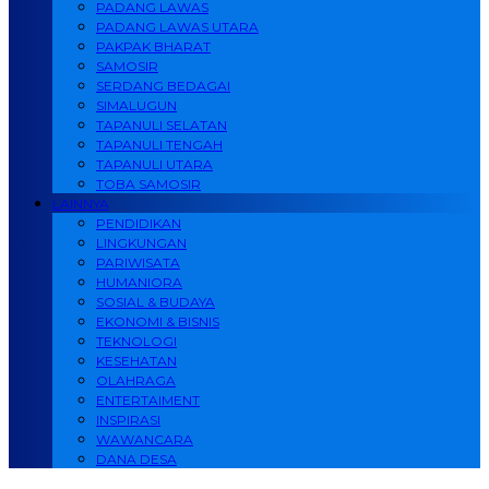
PADANG LAWAS
PADANG LAWAS UTARA
PAKPAK BHARAT
SAMOSIR
SERDANG BEDAGAI
SIMALUGUN
TAPANULI SELATAN
TAPANULI TENGAH
TAPANULI UTARA
TOBA SAMOSIR
LAINNYA
PENDIDIKAN
LINGKUNGAN
PARIWISATA
HUMANIORA
SOSIAL & BUDAYA
EKONOMI & BISNIS
TEKNOLOGI
KESEHATAN
OLAHRAGA
ENTERTAIMENT
INSPIRASI
WAWANCARA
DANA DESA