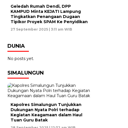
Geledah Rumah Dendi, DPP
KAMPUD Minta KEJATI Lampung
Tingkatkan Penangaan Dugaan
Tipikor Proyek SPAM Ke Penyidikan
27 September 2025 | 3:11 am WIB
DUNIA
No posts yet.
SIMALUNGUN
Kapolres Simalungun Tunjukkan
Dukungan Nyata Polri terhadap
Kegiatan Keagamaan dalam Haul
Tuan Guru Batak
28 September 2025 | 12:32 am WIB