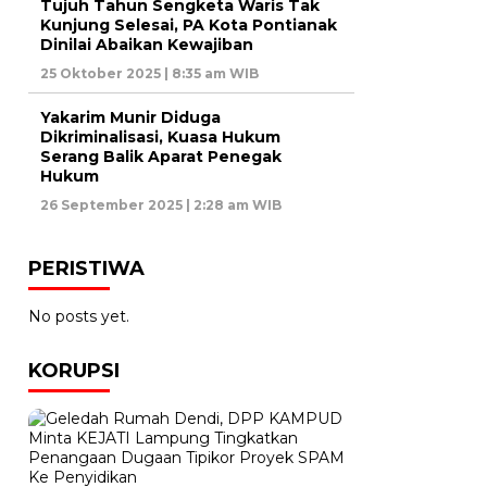
Tujuh Tahun Sengketa Waris Tak
Kunjung Selesai, PA Kota Pontianak
Dinilai Abaikan Kewajiban
25 Oktober 2025 | 8:35 am WIB
Yakarim Munir Diduga
Dikriminalisasi, Kuasa Hukum
Serang Balik Aparat Penegak
Hukum
26 September 2025 | 2:28 am WIB
PERISTIWA
No posts yet.
KORUPSI