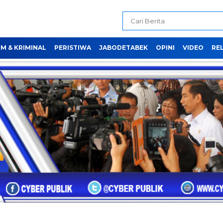
M & KRIMINAL
PERISTIWA
JABODETABEK
OPINI
VIDEO
REL