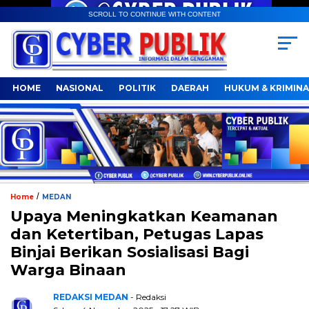
SCROLL TO CONTINUE WITH CONTENT
HOME
NASIONAL
POLITIK
DAERAH
HUKUM & KRIMINA
/
Home
MEDAN
Upaya Meningkatkan Keamanan
dan Ketertiban, Petugas Lapas
Binjai Berikan Sosialisasi Bagi
Warga Binaan
REDAKSI MEDAN
- Redaksi