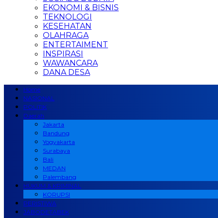
EKONOMI & BISNIS
TEKNOLOGI
KESEHATAN
OLAHRAGA
ENTERTAIMENT
INSPIRASI
WAWANCARA
DANA DESA
Home
NASIONAL
POLITIK
Daerah
Jakarta
Bandung
Yogyakarta
Surabaya
Bali
MEDAN
Palembang
HUKUM & KRIMINAL
KORUPSI
PERISTIWA
JABODETABEK