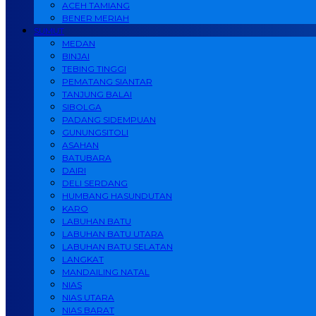
ACEH TAMIANG
BENER MERIAH
SUMUT
MEDAN
BINJAI
TEBING TINGGI
PEMATANG SIANTAR
TANJUNG BALAI
SIBOLGA
PADANG SIDEMPUAN
GUNUNGSITOLI
ASAHAN
BATUBARA
DAIRI
DELI SERDANG
HUMBANG HASUNDUTAN
KARO
LABUHAN BATU
LABUHAN BATU UTARA
LABUHAN BATU SELATAN
LANGKAT
MANDAILING NATAL
NIAS
NIAS UTARA
NIAS BARAT