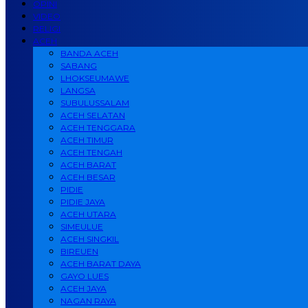
OPINI
VIDEO
RELIGI
ACEH
BANDA ACEH
SABANG
LHOKSEUMAWE
LANGSA
SUBULUSSALAM
ACEH SELATAN
ACEH TENGGARA
ACEH TIMUR
ACEH TENGAH
ACEH BARAT
ACEH BESAR
PIDIE
PIDIE JAYA
ACEH UTARA
SIMEULUE
ACEH SINGKIL
BIREUEN
ACEH BARAT DAYA
GAYO LUES
ACEH JAYA
NAGAN RAYA