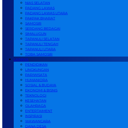
NIAS SELATAN
PADANG LAWAS
PADANG LAWAS UTARA
PAKPAK BHARAT
SAMOSIR
SERDANG BEDAGAI
SIMALUGUN
TAPANULI SELATAN
TAPANULI TENGAH
TAPANULI UTARA
TOBA SAMOSIR
LAINNYA
PENDIDIKAN
LINGKUNGAN
PARIWISATA
HUMANIORA
SOSIAL & BUDAYA
EKONOMI & BISNIS
TEKNOLOGI
KESEHATAN
OLAHRAGA
ENTERTAIMENT
INSPIRASI
WAWANCARA
DANA DESA