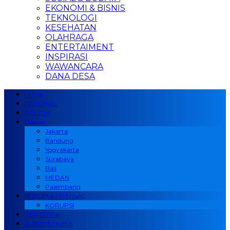
EKONOMI & BISNIS
TEKNOLOGI
KESEHATAN
OLAHRAGA
ENTERTAIMENT
INSPIRASI
WAWANCARA
DANA DESA
Home
NASIONAL
POLITIK
Daerah
Jakarta
Bandung
Yogyakarta
Surabaya
Bali
MEDAN
Palembang
HUKUM & KRIMINAL
KORUPSI
PERISTIWA
JABODETABEK