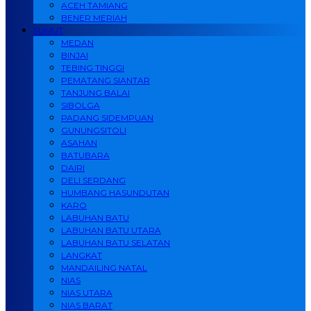
ACEH TAMIANG
BENER MERIAH
SUMUT
MEDAN
BINJAI
TEBING TINGGI
PEMATANG SIANTAR
TANJUNG BALAI
SIBOLGA
PADANG SIDEMPUAN
GUNUNGSITOLI
ASAHAN
BATUBARA
DAIRI
DELI SERDANG
HUMBANG HASUNDUTAN
KARO
LABUHAN BATU
LABUHAN BATU UTARA
LABUHAN BATU SELATAN
LANGKAT
MANDAILING NATAL
NIAS
NIAS UTARA
NIAS BARAT