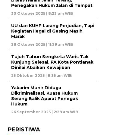
Bisnis Haram Jalan Terang,
Penegakan Hukum Jalan di Tempat
30 Oktober 2025 | 8:23 pm WIB
UU dan KUHP Larang Perjudian, Tapi
Kegiatan Ilegal di Gesing Masih
Marak
28 Oktober 2025 | 11:29 am WIB
Tujuh Tahun Sengketa Waris Tak
Kunjung Selesai, PA Kota Pontianak
Dinilai Abaikan Kewajiban
25 Oktober 2025 | 8:35 am WIB
Yakarim Munir Diduga
Dikriminalisasi, Kuasa Hukum
Serang Balik Aparat Penegak
Hukum
26 September 2025 | 2:28 am WIB
PERISTIWA