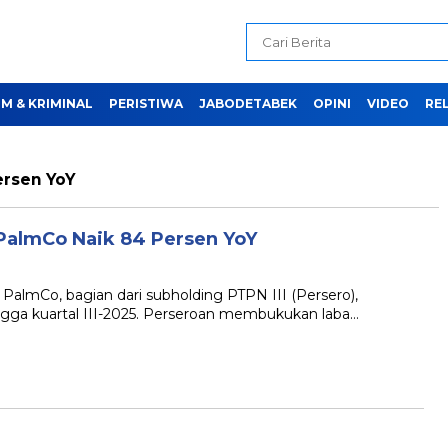
M & KRIMINAL
PERISTIWA
JABODETABEK
OPINI
VIDEO
REL
ersen YoY
 PalmCo Naik 84 Persen YoY
lmCo, bagian dari subholding PTPN III (Persero),
ngga kuartal III-2025. Perseroan membukukan laba…