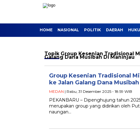
HOME
NASIONAL
POLITIK
DAERAH
HUKU
Topik
Group Kesenian Tradisional 
Galang Dana Musibah Di Maninjau
Group Kesenian Tradisional M
ke Jalan Galang Dana Musibah
MEDAN
| Rabu, 31 Desember 2025 - 18:59 WIB
PEKANBARU – Dipenghujung tahun 2025, 
merupakan group yang didirikan oleh Put
naungan…