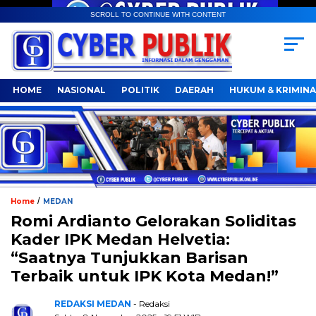
SCROLL TO CONTINUE WITH CONTENT
HOME
NASIONAL
POLITIK
DAERAH
HUKUM & KRIMINA
/
Home
MEDAN
Romi Ardianto Gelorakan Soliditas
Kader IPK Medan Helvetia:
“Saatnya Tunjukkan Barisan
Terbaik untuk IPK Kota Medan!”
REDAKSI MEDAN
- Redaksi