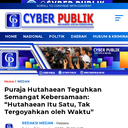
SCROLL TO CONTINUE WITH CONTENT
HOME
NASIONAL
POLITIK
DAERAH
HUKUM & KRIMINA
/
Home
MEDAN
‎Puraja Hutahaean Teguhkan
Semangat Kebersamaan:
“Hutahaean Itu Satu, Tak
Tergoyahkan oleh Waktu” ‎
REDAKSI MEDAN
- Redaksi