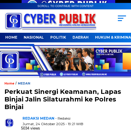
SCROLL TO CONTINUE WITH CONTENT
HOME
NASIONAL
POLITIK
DAERAH
HUKUM & KRIMINA
/
Home
MEDAN
Perkuat Sinergi Keamanan, Lapas
Binjai Jalin Silaturahmi ke Polres
Binjai
REDAKSI MEDAN
- Redaksi
Jumat, 24 Oktober 2025 - 19:21 WIB
5034 views