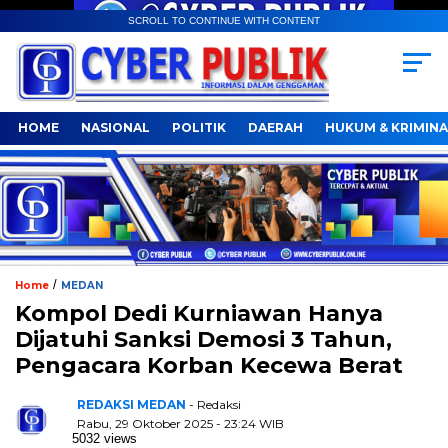
SCROLL TO CONTINUE WITH CONTENT
HOME
NASIONAL
POLITIK
DAERAH
HUKUM & KRIMINA
/
Home
MEDAN
Kompol Dedi Kurniawan Hanya
Dijatuhi Sanksi Demosi 3 Tahun,
Pengacara Korban Kecewa Berat
REDAKSI MEDAN
- Redaksi
Rabu, 29 Oktober 2025 - 23:24 WIB
5032 views