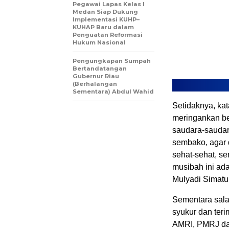
Pegawai Lapas Kelas I
Medan Siap Dukung
Implementasi KUHP–
KUHAP Baru dalam
Penguatan Reformasi
Hukum Nasional
Pengungkapan Sumpah
Bertandatangan
Gubernur Riau
(Berhalangan
Sementara) Abdul Wahid
Setidaknya, kat
meringankan be
saudara-saudar
sembako, agar 
sehat-sehat, s
musibah ini ad
Mulyadi Simatu
Sementara sal
syukur dan ter
AMRI, PMRJ dan