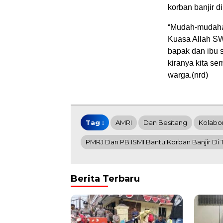
korban banjir 
“Mudah-mudaha
Kuasa Allah SW
bapak dan ibu s
kiranya kita se
warga.(nrd)
Tag :
AMRI
Dan Besitang
Kolabor
PMRJ Dan PB ISMI Bantu Korban Banjir Di 
Berita Terbaru