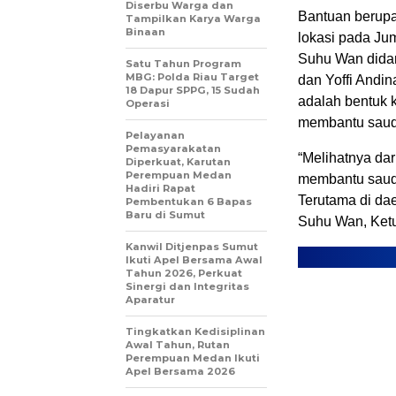
Diserbu Warga dan
Bantuan berupa
Tampilkan Karya Warga
Binaan
lokasi pada Ju
Suhu Wan didam
Satu Tahun Program
MBG: Polda Riau Target
dan Yoffi Andi
18 Dapur SPPG, 15 Sudah
adalah bentuk 
Operasi
membantu sauda
Pelayanan
Pemasyarakatan
“Melihatnya dari
Diperkuat, Karutan
Perempuan Medan
membantu sauda
Hadiri Rapat
Terutama di da
Pembentukan 6 Bapas
Baru di Sumut
Suhu Wan, Ket
Kanwil Ditjenpas Sumut
Ikuti Apel Bersama Awal
Tahun 2026, Perkuat
Sinergi dan Integritas
Aparatur
Tingkatkan Kedisiplinan
Awal Tahun, Rutan
Perempuan Medan Ikuti
Apel Bersama 2026