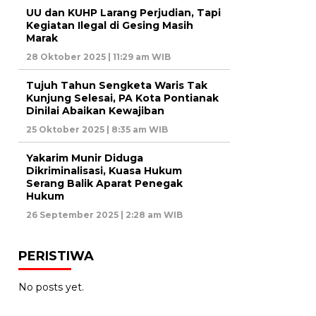
UU dan KUHP Larang Perjudian, Tapi
Kegiatan Ilegal di Gesing Masih
Marak
28 Oktober 2025 | 11:29 am WIB
Tujuh Tahun Sengketa Waris Tak
Kunjung Selesai, PA Kota Pontianak
Dinilai Abaikan Kewajiban
25 Oktober 2025 | 8:35 am WIB
Yakarim Munir Diduga
Dikriminalisasi, Kuasa Hukum
Serang Balik Aparat Penegak
Hukum
26 September 2025 | 2:28 am WIB
PERISTIWA
No posts yet.