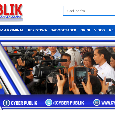
M & KRIMINAL
PERISTIWA
JABODETABEK
OPINI
VIDEO
REL