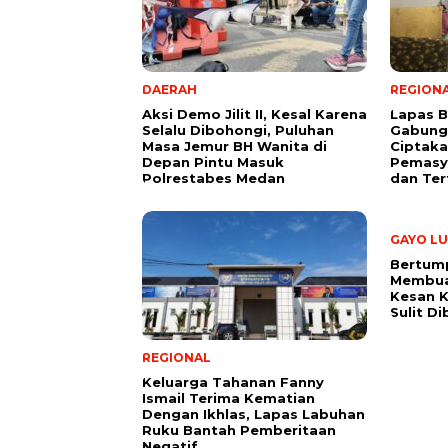
DAERAH
REGION
Aksi Demo Jilit II, Kesal Karena
Lapas B
Selalu Dibohongi, Puluhan
Gabung
Masa Jemur BH Wanita di
Ciptaka
Depan Pintu Masuk
Pemasy
Polrestabes Medan
dan Ter
GAYO LU
Bertum
Membuat
Kesan 
Sulit D
REGIONAL
Keluarga Tahanan Fanny
Ismail Terima Kematian
Dengan Ikhlas, Lapas Labuhan
Ruku Bantah Pemberitaan
Negatif