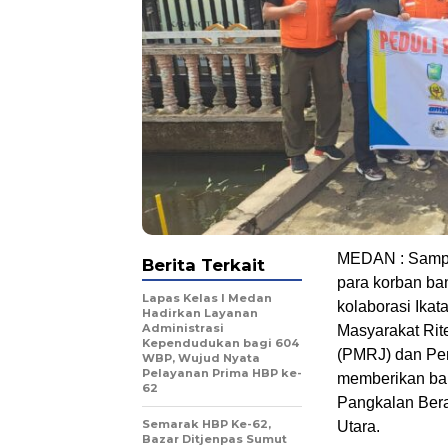
MEDAN : Sampai
Berita Terkait
para korban ban
Lapas Kelas I Medan
kolaborasi Ikat
Hadirkan Layanan
Administrasi
Masyarakat Rit
Kependudukan bagi 604
(PMRJ) dan Pen
WBP, Wujud Nyata
Pelayanan Prima HBP ke-
memberikan ban
62
Pangkalan Bera
Semarak HBP Ke-62,
Utara.
Bazar Ditjenpas Sumut