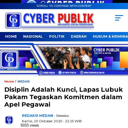
SCROLL TO CONTINUE WITH CONTENT
HOME
NASIONAL
POLITIK
DAERAH
HUKUM & KRIMINA
/
Home
MEDAN
Disiplin Adalah Kunci, Lapas Lubuk
Pakam Tegaskan Komitmen dalam
Apel Pegawai
REDAKSI MEDAN
- Redaksi
Kamis, 23 Oktober 2025 - 22:25 WIB
5033 views